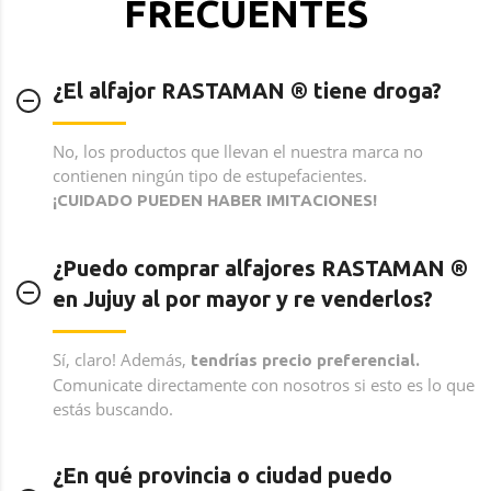
FRECUENTES
¿El alfajor RASTAMAN ®️ tiene droga?
No, los productos que llevan el nuestra marca no
contienen ningún tipo de estupefacientes.
¡CUIDADO PUEDEN HABER IMITACIONES!
¿Puedo comprar alfajores RASTAMAN ®️
en Jujuy al por mayor y re venderlos?
Sí, claro! Además,
tendrías precio preferencial.
Comunicate directamente con nosotros si esto es lo que
estás buscando.
¿En qué provincia o ciudad puedo