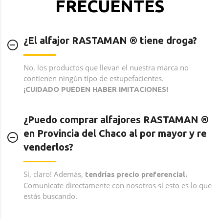
FRECUENTES
¿El alfajor RASTAMAN ®️ tiene droga?
No, los productos que llevan el nuestra marca no
contienen ningún tipo de estupefacientes.
¡CUIDADO PUEDEN HABER IMITACIONES!
¿Puedo comprar alfajores RASTAMAN ®️
en Provincia del Chaco al por mayor y re
venderlos?
Sí, claro! Además,
tendrías precio preferencial.
Comunicate directamente con nosotros si esto es lo que
estás buscando.